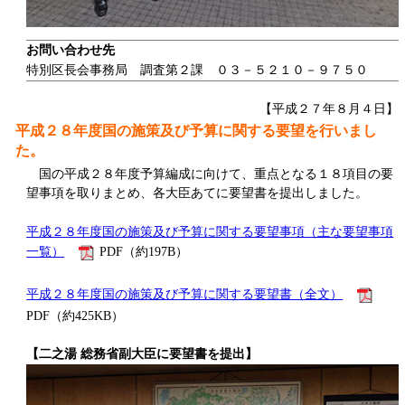
お問い合わせ先
特別区長会事務局 調査第２課 ０３－５２１０－９７５０
【平成２７年８月４日】
平成２８年度国の施策及び予算に関する要望を行いまし
た。
国の平成２８年度予算編成に向けて、重点となる１８項目の要
望事項を取りまとめ、各大臣あてに要望書を提出しました。
平成２８年度国の施策及び予算に関する要望事項（主な要望事項
一覧）
PDF（約197B）
平成２８年度国の施策及び予算に関する要望書（全文）
PDF（約425KB）
【二之湯 総務省副大臣に要望書を提出】