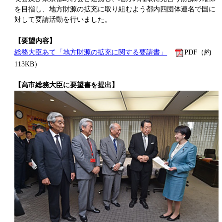
を目指し、地方財源の拡充に取り組むよう都内四団体連名で国に
対して要請活動を行いました。
【要望内容】
総務大臣あて「地方財源の拡充に関する要請書」
PDF（約
113KB）
【高市総務大臣に要望書を提出】