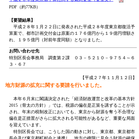
PDF（約77KB）
【要望結果】
平成２８年１月２２日に発表された平成２８年度東京都復活予
算案で、都市計画交付金は原案の１７６億円から１９億円増額さ
れ、１９５億円（対前年度同額）となりました。
お問い合わせ先
特別区長会事務局 調査第２課 ０３－５２１０－９７５４～６
３・６７
【平成２７年１１月１２日】
地方財源の拡充に関する要請を行いました。
本年６月末に閣議決定された「経済財政運営と改革の基本方針
2015（骨太の方針）」では、税源の偏在是正策を講ずることが示
され、年末の税制改正においても、東京から財源を奪う不合理な
偏在是正措置がさらに拡大される可能性があるなど、重要な局面
を迎えています。
特別区長会では、こうした国の動きに対し、東京都、東京都市
長会及び東京都町村会と連携し、地方の権限に見合う財源の確保