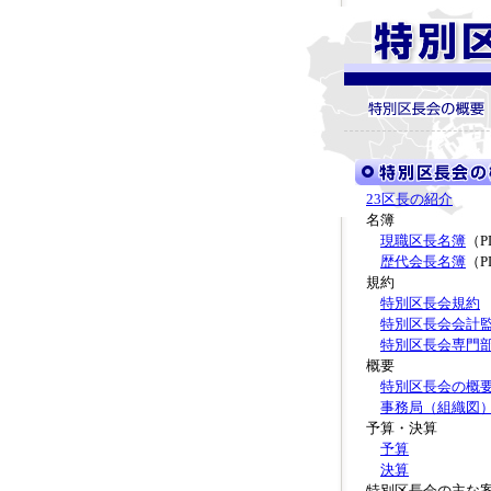
23区長の紹介
名簿
現職区長名簿
（P
歴代会長名簿
（P
規約
特別区長会規約
特別区長会会計
特別区長会専門
概要
特別区長会の概
事務局（組織図
予算・決算
予算
決算