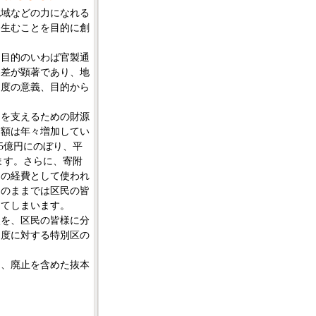
域などの力になれる
を生むことを目的に創
目的のいわば官製通
格差が顕著であり、地
制度の意義、目的から
を支えるための財源
出額は年々増加してい
55億円にのぼり、平
います。さらに、寄附
めの経費として使われ
このままでは区民の皆
ってしまいます。
を、区民の皆様に分
制度に対する特別区の
、廃止を含めた抜本