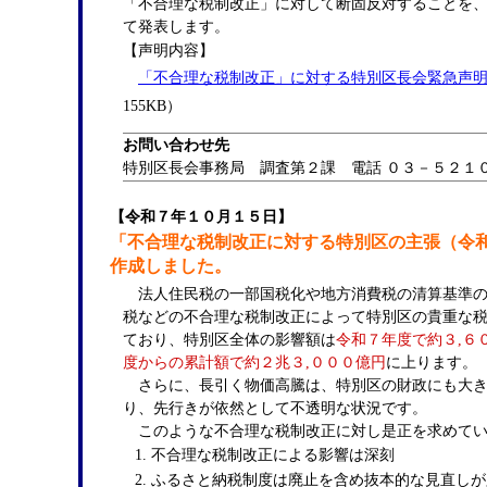
「不合理な税制改正」に対して断固反対することを
て発表します。
【声明内容】
「不合理な税制改正」に対する特別区長会緊急声
155KB）
お問い合わせ先
特別区長会事務局 調査第２課 電話 ０３－５２１
【令和７年１０月１５日】
「不合理な税制改正に対する特別区の主張（令
作成しました。
法人住民税の一部国税化や地方消費税の清算基準の
税などの不合理な税制改正によって特別区の貴重な
ており、特別区全体の影響額は
令和７年度で約３,６
度からの累計額で約２兆３,０００億円
に上ります。
さらに、長引く物価高騰は、特別区の財政にも大き
り、先行きが依然として不透明な状況です。
このような不合理な税制改正に対し是正を求めてい
不合理な税制改正による影響は深刻
ふるさと納税制度は廃止を含め抜本的な見直しが