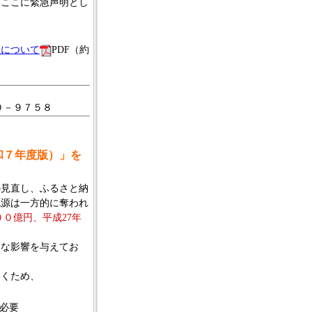
、ここに緊急声明とし
明について
PDF（約
０－９７５８
和７年度版）」を
見直し、ふるさと納
税源は一方的に奪われ
００億円、平成27年
な影響を与えてお
くため、
必要