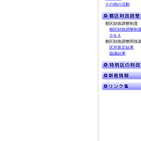
その他の活動
都区財政調整制度
都区財政調整制
Ｑ＆Ａ
都区財政調整関係
区別算定結果
協議結果