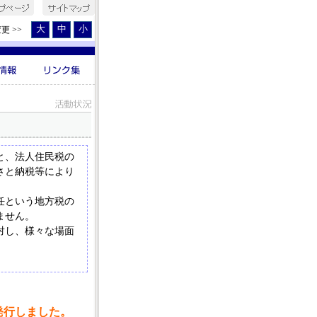
大
中
小
更 >>
と、法人住民税の
さと納税等により
任という地方税の
ません。
対し、様々な場面
発行しました。