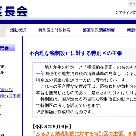
文字サイズ変
不合理な税制改正に対する特別区の主張
DF）
「地方創生の推進」と「税源偏在是正」の名のも
DF）
一部国税化や地方消費税の清算基準の見直し、ふる
特別区の貴重な財源は一方的に奪われています。
これらの不合理な制度改正は、応益負担や負担分
監事規程
本旨を無視したものであり、是正されなければなり
部会設置要綱
特別区は、国が進める不合理な税制改正の動きに
で特別区の考えを訴えていきます。
要
※影響額は作成時のものです。
）
【令和８年８月６日】
「ふるさと納税制度に対する特別区の主張」を