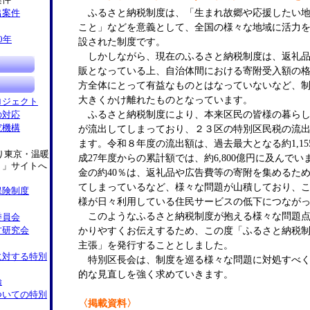
案件
ふるさと納税制度は、「生まれ故郷や応援したい地
出案件
こと」などを意義として、全国の様々な地域に活力
0年
設された制度です。
しかしながら、現在のふるさと納税制度は、返礼品
販となっている上、自治体間における寄附受入額の
方全体にとって有益なものとはなっていないなど、
大きくかけ離れたものとなっています。
ロジェクト
ふるさと納税制度により、本来区民の皆様の暮らし
の対応
が流出してしまっており、２３区の特別区民税の流
究機構
ます。令和８年度の流出額は、過去最大となる約1,1
り東京・温暖
成27年度からの累計額では、約6,800億円に及んで
ト」サイトへ
金の約40％は、返礼品や広告費等の寄附を集めるた
てしまっているなど、様々な問題が山積しており、
保険制度
様が日々利用している住民サービスの低下につなが
このようなふるさと納税制度が抱える様々な問題点
委員会
かりやすくお伝えするため、この度「ふるさと納税
方研究会
主張」を発行することとしました。
に対する特別
特別区長会は、制度を巡る様々な問題に対処すべく
的な見直しを強く求めていきます。
論
ついての特別
〈掲載資料〉