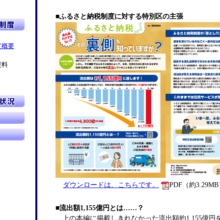
■
ふるさと納税制度に対する特別区の主張
度概要
資料
ダウンロードは、こちらです。
PDF（約3.29M
「ふ
る
■
流出額1,155億円とは……？
さ
上の本編に掲載しきれなかった流出額約1,155億円