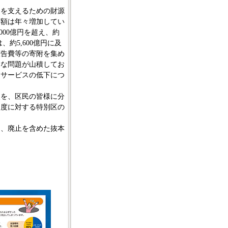
を支えるための財源
出額は年々増加してい
000億円を超え、約
、約5,600億円に及
広告費等の寄附を集め
々な問題が山積してお
民サービスの低下につ
を、区民の皆様に分
制度に対する特別区の
、廃止を含めた抜本