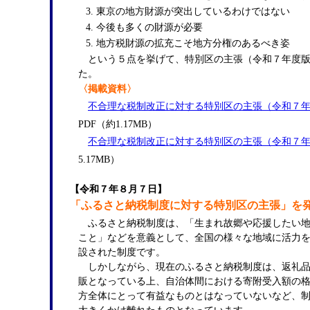
東京の地方財源が突出しているわけではない
今後も多くの財源が必要
地方税財源の拡充こそ地方分権のあるべき姿
という５点を挙げて、特別区の主張（令和７年度版
た。
〈掲載資料〉
不合理な税制改正に対する特別区の主張（令和７
PDF（約1.17MB）
不合理な税制改正に対する特別区の主張（令和７
5.17MB）
【令和７年８月７日】
「ふるさと納税制度に対する特別区の主張」を
ふるさと納税制度は、「生まれ故郷や応援したい地
こと」などを意義として、全国の様々な地域に活力
設された制度です。
しかしながら、現在のふるさと納税制度は、返礼品
販となっている上、自治体間における寄附受入額の
方全体にとって有益なものとはなっていないなど、
大きくかけ離れたものとなっています。