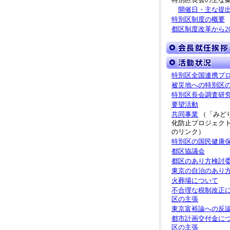
特別区長会の主な
開催日・主な提
特別区制度の概要
都区制度改革から2
特別区全国連携プ
被災地への特別区
特別区長会調査研
要望活動
共同事業
（「みど
化防止プロジェク
のリンク）
特別区の国民健康
都区協議会
都区のあり方検討
東京の自治のあり
火葬場について
不合理な税制改正
区の主張
東京富裕論への反
都市計画交付金に
区の主張