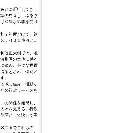
もとに断行してき
基準の見直し、ふるさ
区は深刻な影響を受け
和７年度だけで、約
兆３，０００億円とい
制改正大綱では、地
る特別区の土地に係る
況に鑑み、必要な措置
を得るとされ、特別区
ます。
地域に住み、活動す
などの行政サービスを
」の関係を無視し、
る人々を支える、行政
特別区として決して看
区共同でこれらの