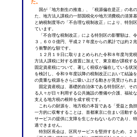
た。
億
国が「地方創生の推進」、「税源偏在是正」の名の
円
た、地方法人課税の一部国税化や地方消費税の清算
と
と納税制度等の「不合理な税制改正」により、特別
は……？」
ています。
「不合理な税制改正」による特別区の影響額は、令
３，６００億円、平成２７年度からの累計では約２
う衝撃的な額です。
１２月１９日に取りまとめられた令和８年度与党税
方法人課税に対する措置に加えて、東京都が課税す
固定資産税について、著しく税収が偏在している状
を検討し、令和９年度以降の税制改正において結論
の貴重な税源をさらに吸い上げる動きが見受けられ
固定資産税は、基礎的自治体である特別区が、その
る人々が日々利用する公共施設の整備や介護、福祉
支える地方税の根幹を成す税です。
これらの財源を、地方税の本旨である「受益と負担
一方的に収奪することは、首都東京に住まい活動す
サービスの提供に支障を生じかねないものであり、
過できません。
特別区長会は、区民サービスを堅持するため、２３