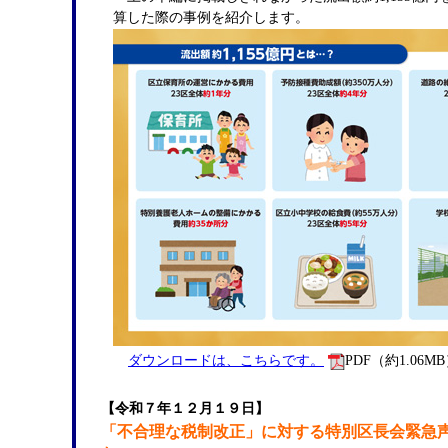
と
算した際の事例を紹介します。
納
税
制
度
に
対
す
る
特
別
区
の
主
張」
ダウンロードは、こちらです。
PDF（約1.06M
「流
出
【令和７年１２月１９日】
額
「不合理な税制改正」に対する特別区長会緊急
1,065